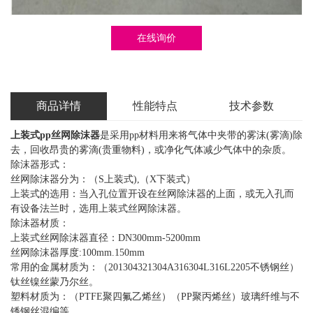
在线询价
商品详情
性能特点
技术参数
上装式pp丝网除沫器
是采用pp材料用来将气体中夹带的雾沫(雾滴)除
去，回收昂贵的雾滴(贵重物料)，或净化气体减少气体中的杂质。
除沫器形式：
丝网除沫器分为：（S上装式),（X下装式）
上装式的选用：当入孔位置开设在丝网除沫器的上面，或无入孔而
有设备法兰时，选用上装式丝网除沫器。
除沫器材质：
上装式丝网除沫器直径：DN300mm-5200mm
丝网除沫器厚度:100mm.150mm
常用的金属材质为：（201304321304A316304L316L2205不锈钢丝）
钛丝镍丝蒙乃尔丝。
塑料材质为：（PTFE聚四氟乙烯丝）（PP聚丙烯丝）玻璃纤维与不
锈钢丝混编等。