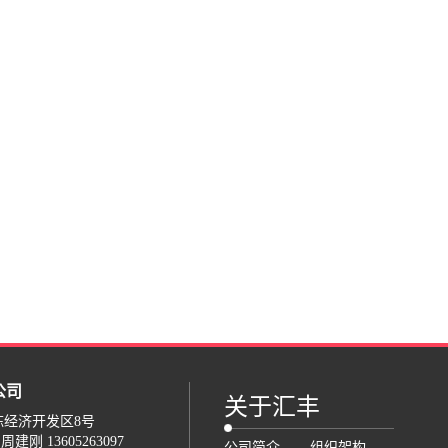
公司
关于汇丰
陈经济开发区8号
建刚 13605263097
公司简介
组织架构