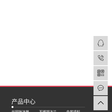
1
产品中心
丝网除沫器
不锈钢法兰
金属填料